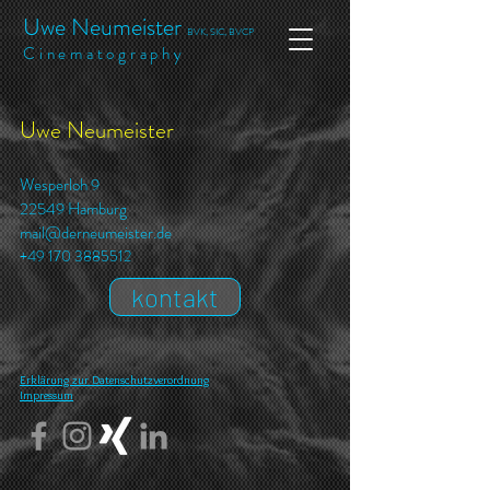
Uwe Neumeister
BVK, SIC, BVCP
​​​Cinematography
Uwe Neumeister
Wesperloh 9
22549
Hamburg
mail@derneumeister.de
+49 170 3885512
kontakt
Erklärung zur Datenschutzverordnung
Impressum